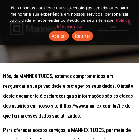
Nós usamos cookies e outras tecnologias semelhantes para
11 5990.1001
comercial@mannex.com.br
POLÍTICA DE PRIVACIDADE
melhorar a sua experiência em nossos serviços, personalizar
publicidade e recomendar conteúdo de seu interesse.
Política
de Privacidade
Aceitar
Rejeitar
CALCULADORA DE PESO
CATÁLOGO DE PRODUTOS
Nós, da MANNEX TUBOS, estamos comprometidos em
resguardar a sua privacidade e proteger os seus dados. O intuito
deste documento é esclarecer quais informações são coletadas
dos usuários em nosso site (https://www.mannex.com.br/) e de
que forma esses dados são utilizados.
Para oferecer nossos serviços, a MANNEX TUBOS, por meio de